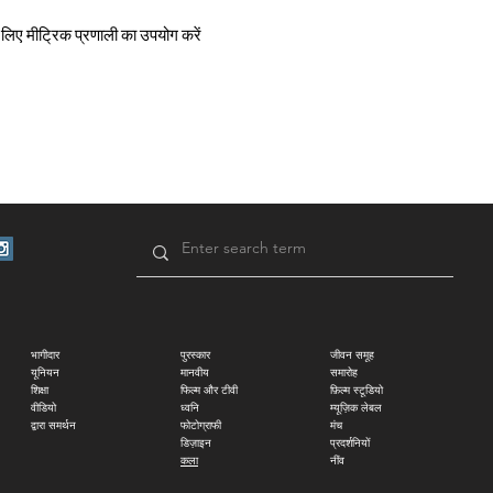
 लिए मीट्रिक प्रणाली का उपयोग करें
भागीदार
पुरस्कार
जीवन समूह
यूनियन
मानवीय
समारोह
शिक्षा
फिल्म और टीवी
फ़िल्म स्टूडियो
वीडियो
ध्वनि
म्यूज़िक लेबल
द्वारा समर्थन
फोटोग्राफी
मंच
डिज़ाइन
प्रदर्शनियों
कला
नींव