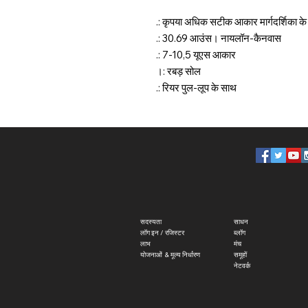
.: कृपया अधिक सटीक आकार मार्गदर्शिका के
.: 30.69 आउंस। नायलॉन-कैनवास
.: 7-10,5 यूएस आकार
।: रबड़ सोल
.: रियर पुल-लूप के साथ
सदस्यता
साधन
लॉग इन / रजिस्टर
ब्लॉग
लाभ
मंच
योजनाओं
​
& मूल्य निर्धारण
समूहों
नेटवर्क