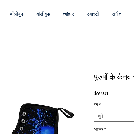
बॉलीवुड
बॉलीवुड
त्यौहार
एआरटी
संगीत
पुरुषों के कैनव
मूल्य
$97.01
रंग
*
चुनें
आकार
*