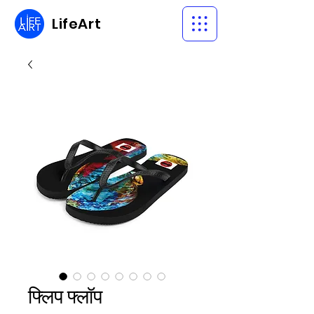
LifeArt
फ्लिप फ्लॉप