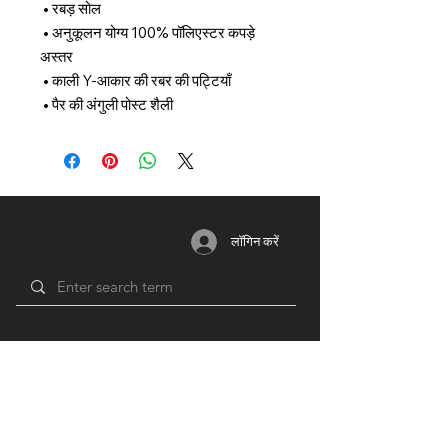
 • रबड़ सोल
 • अनुकूलन योग्य 100% पॉलिएस्टर कपड़े 
अस्तर
 • काली Y-आकार की रबर की पट्टियाँ
 • पैर की अंगुली पोस्ट शैली
लॉगिन करें
सदस्यता
साधन
भागीदार
लॉग इन / रजिस्टर
ब्लॉग
यूनियन
लाभ
मंच
शिक्षा
योजनाओं
​
& मूल्य
समूहों
वीडियो
निर्धारण
नेटवर्क
द्वारा समर्थन