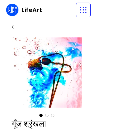
LifeArt
गूँज श्रृंखला