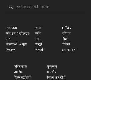
सदस्यता
साधन
भागीदार
लॉग इन / रजिस्टर
ब्लॉग
यूनियन
लाभ
मंच
शिक्षा
योजनाओं
​
& मूल्य
समूहों
वीडियो
निर्धारण
नेटवर्क
द्वारा समर्थन
जीवन समूह
पुरस्कार
समारोह
मानवीय
फ़िल्म स्टूडियो
फिल्म और टीवी
म्यूज़िक लेबल
ध्वनि
मंच
फोटोग्राफी
प्रदर्शनियों
डिज़ाइन
नींव
कला
|
प्रेस पूछताछ
|
तकनीकी समर्थन
|
सदस्य
संपर्क करें
समर्थन
|
गोपनीयता