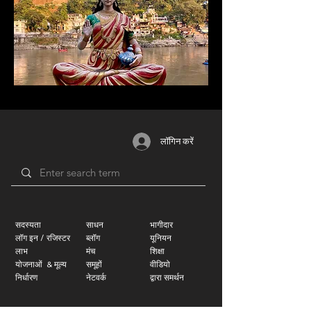
लॉगिन करें
सदस्यता
साधन
भागीदार
लॉग इन / रजिस्टर
ब्लॉग
यूनियन
लाभ
मंच
शिक्षा
योजनाओं
​
& मूल्य
समूहों
वीडियो
निर्धारण
नेटवर्क
द्वारा समर्थन