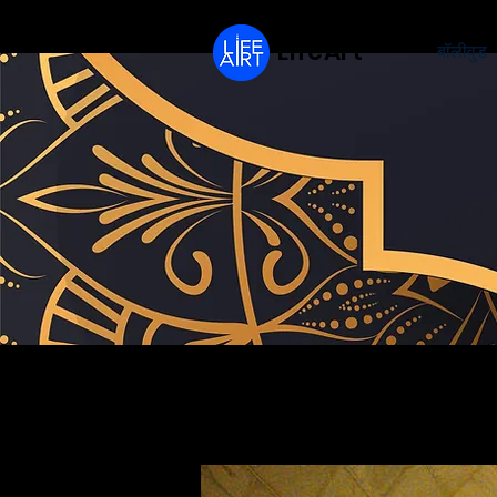
LifeArt
बॉलीवुड