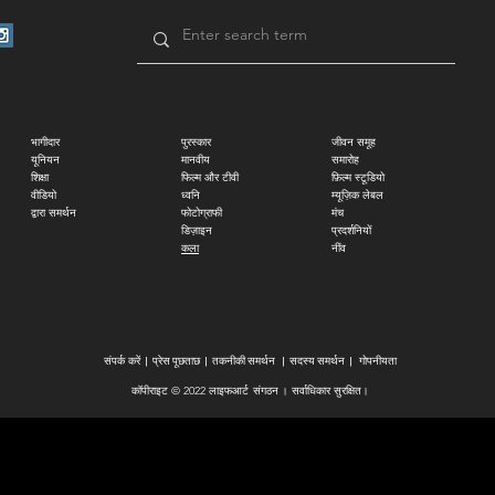
भागीदार
पुरस्कार
जीवन समूह
यूनियन
मानवीय
समारोह
शिक्षा
फिल्म और टीवी
फ़िल्म स्टूडियो
वीडियो
ध्वनि
म्यूज़िक लेबल
द्वारा समर्थन
फोटोग्राफी
मंच
डिज़ाइन
प्रदर्शनियों
कला
नींव
संपर्क करें
|
प्रेस पूछताछ
|
तकनीकी समर्थन
|
सदस्य समर्थन
|
गोपनीयता
कॉपीराइट © 2022 लाइफआर्ट
संगठन
।
सर्वाधिकार सुरक्षित।