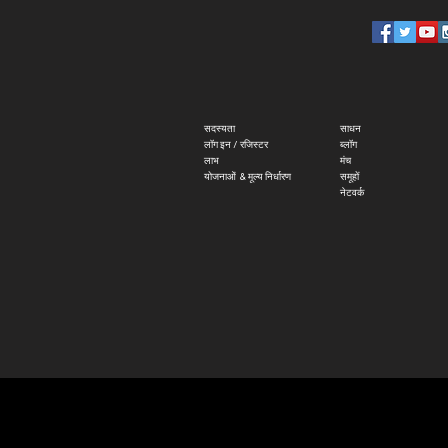
सदस्यता
साधन
लॉग इन / रजिस्टर
ब्लॉग
लाभ
मंच
योजनाओं
​
& मूल्य निर्धारण
समूहों
नेटवर्क