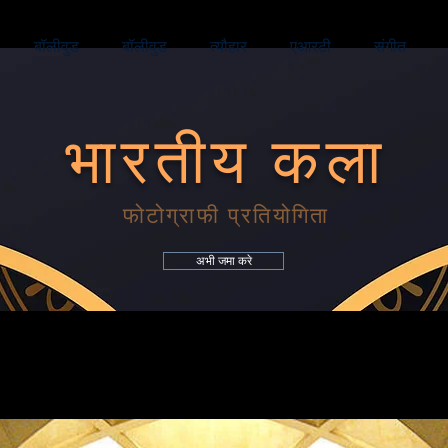
बॉलीवुड
बॉलीवुड
त्यौहार
एआरटी
संगीत
भारतीय
कला
फोटोग्राफी प्रतियोगिता
अभी जमा करे