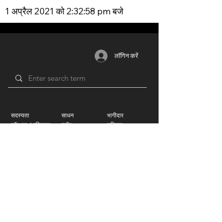
1 अप्रैल 2021 को 2:32:58 pm बजे
लॉगिन करें
सदस्यता
साधन
भागीदार
लॉग इन / रजिस्टर
ब्लॉग
यूनियन
लाभ
मंच
शिक्षा
योजनाओं
​
& मूल्य
समूहों
वीडियो
निर्धारण
नेटवर्क
द्वारा समर्थन
जीवन समूह
पुरस्कार
समारोह
मानवीय
फ़िल्म स्टूडियो
फिल्म और टीवी
म्यूज़िक लेबल
ध्वनि
मंच
फोटोग्राफी